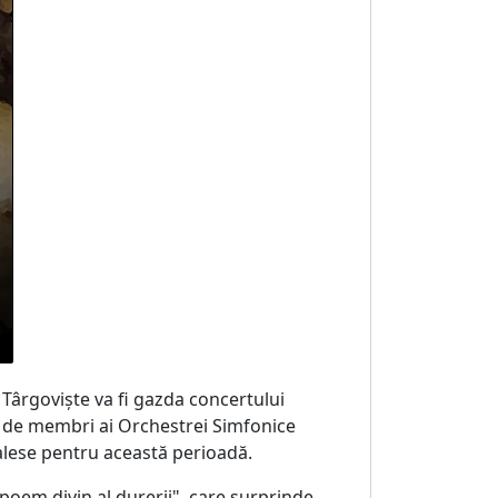
n Târgoviște va fi gazda concertului
i de membri ai Orchestrei Simfonice
 alese pentru această perioadă.
 poem divin al durerii", care surprinde