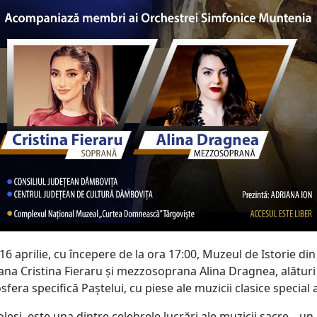
16 aprilie, cu începere de la ora 17:00, Muzeul de Istorie di
ana Cristina Fieraru și mezzosoprana Alina Dragnea, alătur
fera specifică Paștelui, cu piese ale muzicii clasice special
esi, este una dintre celebrele lucrări ale muzicii sacre, „un