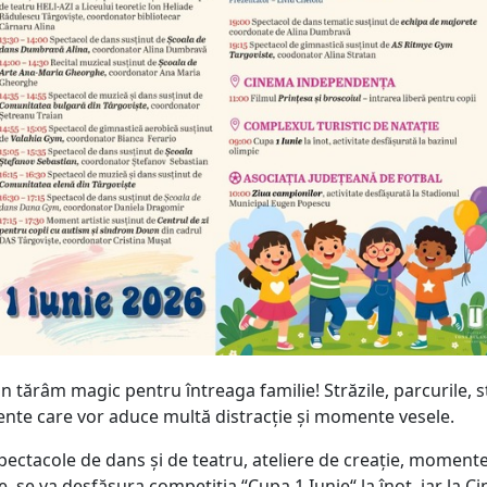
un tărâm magic pentru întreaga familie! Străzile, parcurile, 
te care vor aduce multă distracție și momente vesele.
spectacole de dans și de teatru, ateliere de creație, momente 
, se va desfășura competiția “Cupa 1 Iunie“ la înot, iar la 