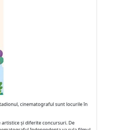
stadionul, cinematograful sunt locurile în
artistice și diferite concursuri. De
Cinematograful Independența va rula filmul