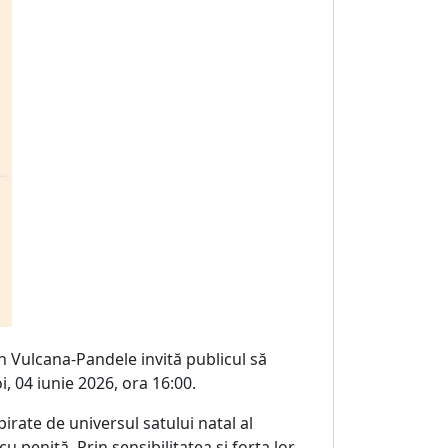
n Vulcana-Pandele invită publicul să
i, 04 iunie 2026, ora 16:00.
pirate de universul satului natal al
u peniță. Prin sensibilitatea și forța lor