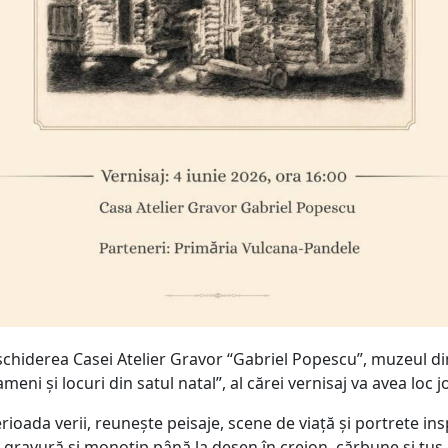
eschiderea Casei Atelier Gravor “Gabriel Popescu”, muzeul di
i și locuri din satul natal”, al cărei vernisaj va avea loc jo
erioada verii, reunește peisaje, scene de viață și portrete ins
 la gravură și monotip până la desen în creion, cărbune și tuș c