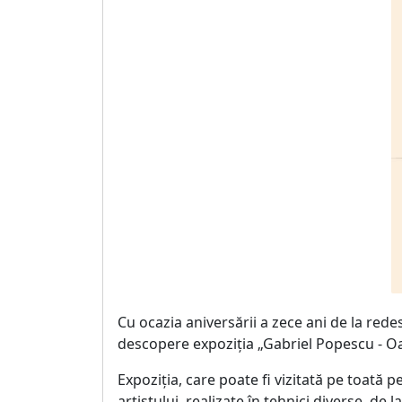
Cu ocazia aniversării a zece ani de la red
descopere expoziția „Gabriel Popescu - Oamen
Expoziția, care poate fi vizitată pe toată p
artistului, realizate în tehnici diverse, de